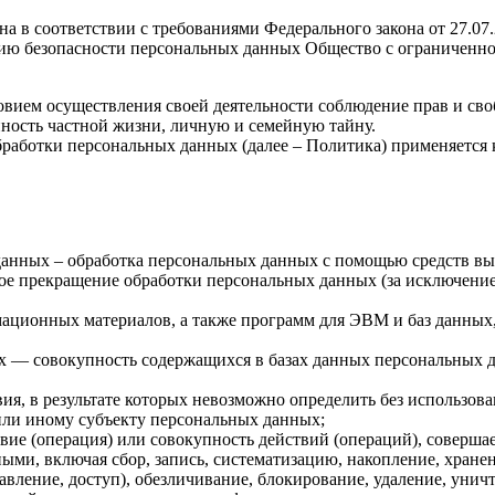
а в соответствии с требованиями Федерального закона от 27.0
ию безопасности персональных данных Общество с ограниченно
овием осуществления своей деятельности соблюдение прав и сво
нность частной жизни, личную и семейную тайну.
бработки персональных данных (далее – Политика) применяется
данных – обработка персональных данных с помощью средств в
ое прекращение обработки персональных данных (за исключением
мационных материалов, а также программ для ЭВМ и баз данных
х — совокупность содержащихся в базах данных персональных
ия, в результате которых невозможно определить без использ
ли иному субъекту персональных данных;
вие (операция) или совокупность действий (операций), соверша
ыми, включая сбор, запись, систематизацию, накопление, хранен
тавление, доступ), обезличивание, блокирование, удаление, уни