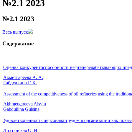
№2.1 2023
№2.1 2023
Весь выпуск
Содержание
Оценка конкурентоспособности нефтеперерабатывающих пред
Ахметгареева А. А.
Габдуллина Г. К.
Assessment of the competitiveness of oil refineries using the traditio
Akhmetgareeva Aisylu
Gabdullina Gulsina
Удовлетворенность персонала трудом в организации как пока
Лихтанская О. И.