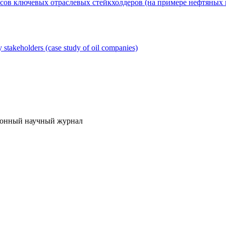
сов ключевых отраслевых стейкхолдеров (на примере нефтяных
ry stakeholders (case study of oil companies)
онный научный журнал