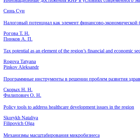
Инновационные достижения КНР в условиях современного эко
Синь Сун
Налоговый потенциал как элемент финансово-экономической 
Рогова Т. Н.
Пинков А. П.
Tax potential as an element of the region’s financial and economic sec
Rogova Tatyana
Pinkov Aleksandr
Программные инструменты в решении проблем развития здрав
Скорых Н. Н.
Филипович О. Н.
Policy tools to address healthcare development issues in the region
Skorykh Nataliya
Filipovich Olga
Механизмы масштабирования микробизнеса