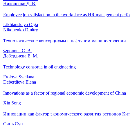
Никоненко Д. В.
Employee job satisfaction in the workplace as HR management perfo
Likhtanskaya Olga
Nikonenko Dmitry
Технологические консорциумы в нефтяном машиностроении
Фролова C. В.
Дебердиева Е. М.
Technology consortia in oil engineering
Frolova Svetlana
Deberdieva Elena
Innovations as a factor of regional economic development of China
Xin Song
Инновации как фактор экономического развития регионов Кит
Синь Сун