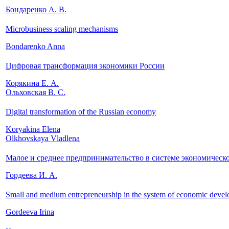
Бондаренко А. В.
Microbusiness scaling mechanisms
Bondarenko Anna
Цифровая трансформация экономики России
Корякина Е. А.
Ольховская В. С.
Digital transformation of the Russian economy
Koryakina Elena
Olkhovskaya Vladlena
Малое и среднее предпринимательство в системе экономическо
Гордеева И. А.
Small and medium entrepreneurship in the system of economic deve
Gordeeva Irina