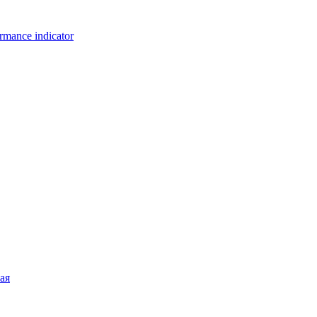
rmance indicator
ая