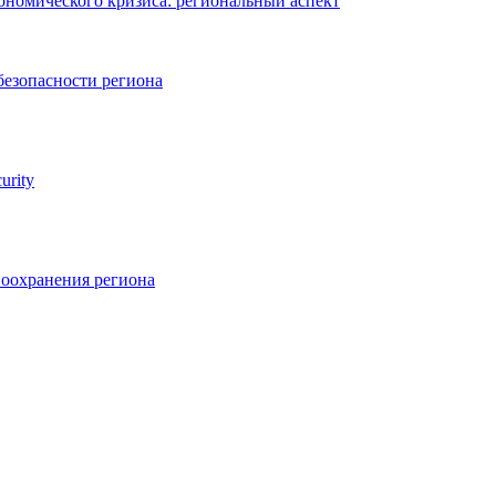
номического кризиса: региональный аспект
безопасности региона
urity
оохранения региона